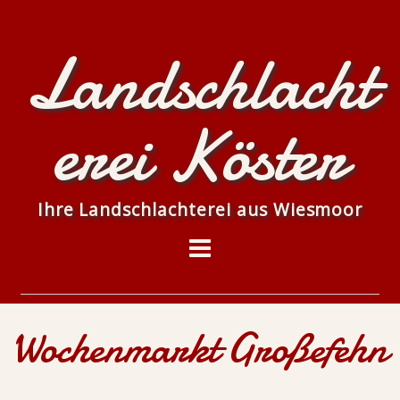
Landschlacht
erei Köster
Ihre Landschlachterei aus Wiesmoor
Wochenmarkt Großefehn